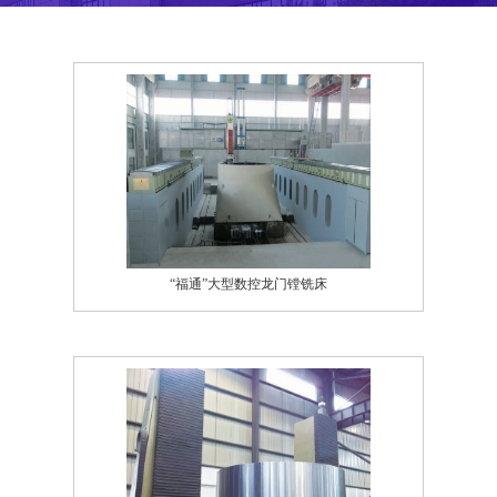
“福通”大型数控龙门镗铣床